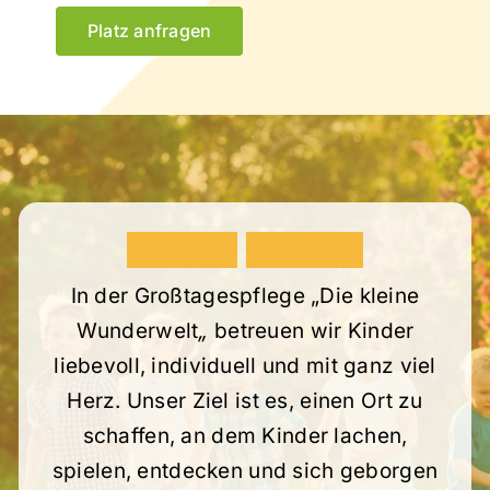
Platz anfragen
U
n
s
e
r
e
M
i
s
s
i
o
n
In der Großtagespflege „Die kleine
Wunderwelt
„
betreuen wir Kinder
liebevoll, individuell und mit ganz viel
Herz. Unser Ziel ist es, einen Ort zu
schaffen, an dem Kinder lachen,
spielen, entdecken und sich geborgen