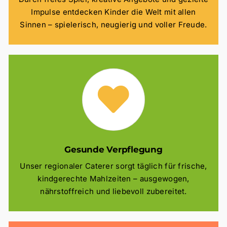
Impulse entdecken Kinder die Welt mit allen
Sinnen – spielerisch, neugierig und voller Freude.
Gesunde Verpflegung
Unser regionaler Caterer sorgt täglich für frische,
kindgerechte Mahlzeiten – ausgewogen,
nährstoffreich und liebevoll zubereitet.