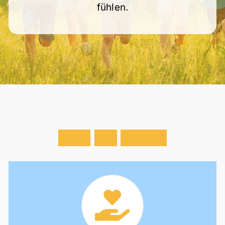
fühlen.
W
a
s
w
i
r
b
i
e
t
e
n