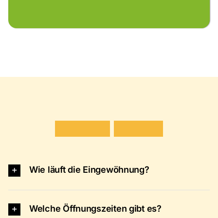
H
ä
u
f
i
g
e
F
r
a
g
e
n
Wie läuft die Eingewöhnung?
Welche Öffnungszeiten gibt es?