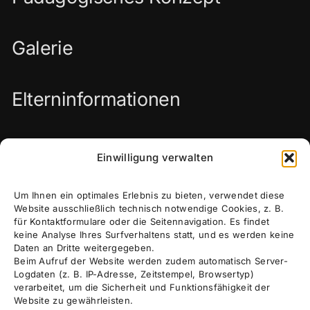
Galerie
Elterninformationen
Anschrift
Einwilligung verwalten
Robert Bosch Str. 69
Um Ihnen ein optimales Erlebnis zu bieten, verwendet diese
Website ausschließlich technisch notwendige Cookies, z. B.
74081 Heilbronn
für Kontaktformulare oder die Seitennavigation. Es findet
keine Analyse Ihres Surfverhaltens statt, und es werden keine
Daten an Dritte weitergegeben.
Beim Aufruf der Website werden zudem automatisch Server-
Öffnungszeiten
Logdaten (z. B. IP-Adresse, Zeitstempel, Browsertyp)
verarbeitet, um die Sicherheit und Funktionsfähigkeit der
Website zu gewährleisten.
Mo – Fr
7:00 – 17:00 Uhr