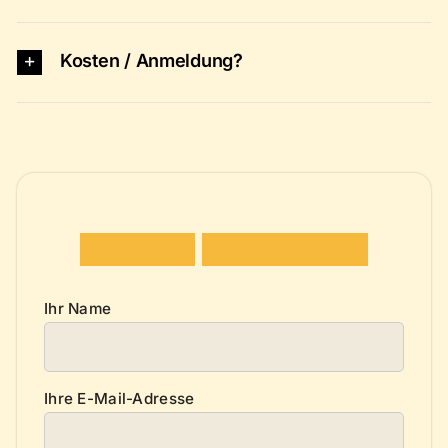
Kosten / Anmeldung?
K
o
n
t
a
k
t
a
u
f
n
e
h
m
e
n
Ihr Name
Ihre E-Mail-Adresse