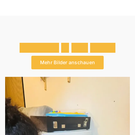
E
i
n
b
l
i
c
k
e
i
n
d
e
n
A
l
l
t
a
g
Mehr Bilder anschauen