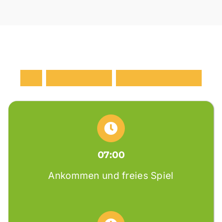
E
i
n
t
y
p
i
s
c
h
e
r
T
a
g
e
s
a
b
l
a
u
f
07:00
Ankommen und freies Spiel